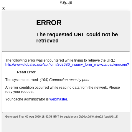
উইচ্যাট
x