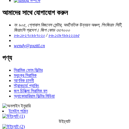
আমাদের সাথে যোগাযোগ করুন
নং ৯০৫, গ্লোবাল বিজনেস সেন্টার, অর্থনৈতিক উন্নয়ন অঞ্চল, পিংজিয়াং সিটি,
জিয়াংসি প্রদেশ। জিপ কোড ৩৩৭০০০
৮৬-১৮২৭০৯৯৭০২০
/
৮৬-১৩৯৭৯৯২২২৬৫
wendy@pxzttl.cn
পণ্য
সিরামিক ফোম ফিল্টার
মধুচক্র সিরামিক
আণবিক চালনী
স্ট্রাকচার্ড প্যাকিং
জল চিকিত্সা সিরামিক বল
অ্যাকোয়ারিয়াম ফিল্টার মিডিয়া
ইমেইল পাঠান
উইচ্যাট