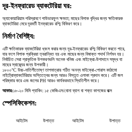
দূর-ইনফ্রারেড ব্যাকটেরিয়া ঘর:
অ্যাকোয়ারিয়াম পরিস্রাবণে পাউডারফুল ক্ষমতা; মাছের বিপাক বৃদ্ধির জন্য ক্ষতিকারক
ব্যাকটেরিয়া মেরে দূরবর্তী ইনফ্রারেড রশ্মি বিকিরণ করে।
নির্মাণ বৈশিষ্ট্য:
এটি ক্ষতিকারক ব্যাকটেরিয়া ধ্বংস করার জন্য দূর-ইনফ্রারেড রশ্মি বিকিরণ করতে পারে,
যার ফলে বিপাক প্রক্রিয়া ত্বরান্বিত হয় এবং মাছের জন্য বিষাক্ত পদার্থ নির্গমন হয়।
নির্বাচিত সেরা প্রাকৃতিক উপকরণগুলি অনেক খনিজ এবং মাইক্রো-উপাদানে সমৃদ্ধ যা
মাছের স্বাস্থ্যের জন্য উপকারী।
১৮০০°C উচ্চ-নাতিশীতোষ্ণ তাপমাত্রায় গঠিত অনন্য মাইক্রো-পোরাস কাঠামো
নাইট্রোব্যাকটেরিয়ার অস্তিত্বের জন্য আরও বিস্তৃত এলাকা প্রদান করে। এটি জল
পরিষ্কার করে এবং জলের PH আরও কার্যকরভাবে স্থিতিশীল করে।
আকার:
১৮-২০ মিমি প্যাকিং: ১৫ কেজিএস/বোনা ব্যাগ বা শক্ত কাগজের বাক্স
স্পেসিফিকেশন:
আইটেম
উপাত্ত
আইটেম
উপাত্ত