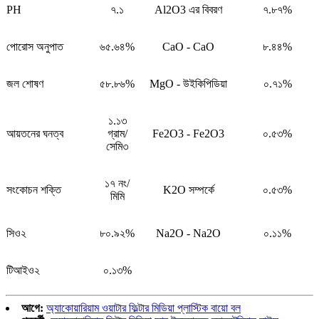
PH
৭.১
Al2O3 এর বিবরণ
৭.৮৭%
পোরোস অনুপাত
৬৫.৬৪%
CaO - CaO
৮.৪৪%
জল শোষণ
৫৮.৮৬%
MgO - উইকিপিডিয়া
০.৭১%
১.১৩
আয়তনের ঘনত্ব
গ্রাম/
Fe2O3 - Fe2O3
০.৫৩%
সেমি৩
১৭ নং/
সংকোচন শক্তি
K2O সম্পর্কে
০.৫৩%
মিমি
সিও২
৮০.৯২%
Na2O - Na2O
০.১১%
টিআইও২
০.১৩%
আগে:
অ্যাকোয়ারিয়াম ওয়াটার ফিল্টার মিডিয়া প্লাস্টিক বায়ো বল